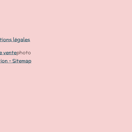
ions légales
e vente
photo
tion -
Sitemap