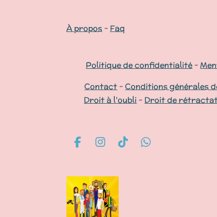
À propos
-
Faq
Politique de confidentialité
-
Ment
Contact
-
Conditions générales d
Droit à l'oubli
-
Droit de rétracta
F
I
T
W
a
n
i
h
c
s
k
a
e
t
T
t
b
a
o
s
o
g
k
A
o
r
p