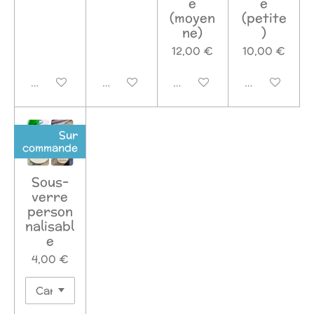
e
e
(moyen
(petite
ne)
)
12,00 €
10,00 €
Désactivé
Désactivé
Désactivé
Désactivé
Sur
commande
Sous-
verre
person
nalisabl
e
4,00 €