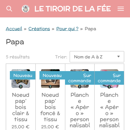
LE TIROIR DE LA FÉE
Passer
au
contenu
Accueil
»
Créations
»
Pour qui ?
»
Papa
principal
Papa
5 résultats
Trier:
Nouveau
Nouveau
Sur
Sur
commande
commande
Noeud
Noeud
Planch
Planch
pap’
pap’
e
e
bois
bois
« Apér
« Apér
clair &
foncé &
o »
o »
tissu
tissu
person
person
nalisabl
nalisabl
25,00 €
25,00 €