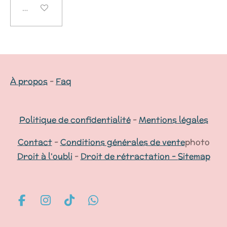
Désactivé
À propos
-
Faq
Politique de confidentialité
-
Mentions légales
Contact
-
Conditions générales de vente
photo
Droit à l'oubli
-
Droit de rétractation -
Sitemap
F
I
T
W
a
n
i
h
c
s
k
a