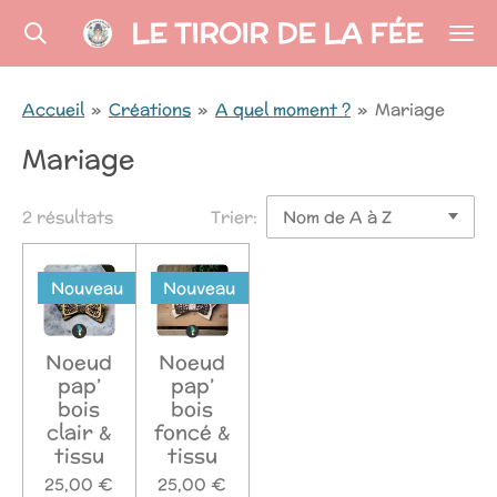
LE TIROIR DE LA FÉE
Passer
au
contenu
Accueil
»
Créations
»
A quel moment ?
»
Mariage
principal
Mariage
2 résultats
Trier:
Nouveau
Nouveau
Noeud
Noeud
pap’
pap’
bois
bois
clair &
foncé &
tissu
tissu
25,00 €
25,00 €