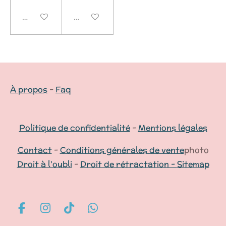
Désactivé
Désactivé
À propos
-
Faq
Politique de confidentialité
-
Mentions légales
Contact
-
Conditions générales de vente
photo
Droit à l'oubli
-
Droit de rétractation -
Sitemap
F
I
T
W
a
n
i
h