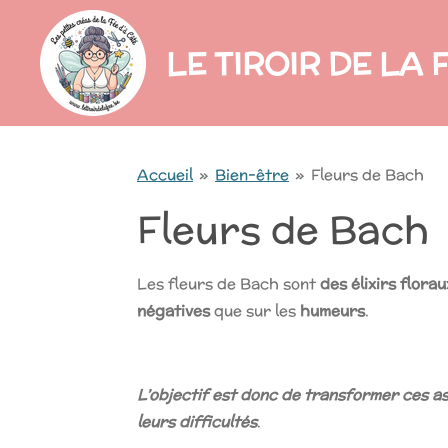
Passer
LE TIROIR DE LA 
au
contenu
principal
Accueil
»
Bien-être
»
Fleurs de Bach
Fleurs de Bach
Les fleurs de Bach sont
des élixirs florau
négatives
que sur les
humeurs
.
L’objectif est donc de transformer ces as
leurs difficultés
.