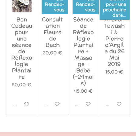
Rendez-
Rendez-
pour une
vous
vous
prochaine
date…
Bon
Consult
Séance
Atelier
Cadeau
ation
de
Tawash
pour
Fleurs
Réflexo
i &
une
de
logie
Pierre
séance
Bach
Plantai
d’Argil
de
re +
e du 26
30,00 €
Réflexo
Massa
Mai
logie
ge -
2019
Plantai
Bébé
15,00 €
re
(-24moi
s)
50,00 €
45,00 €
Désactivé
Désactivé
Désactivé
Désactivé