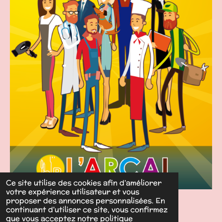
m
Ce site utilise des cookies afin d’améliorer
votre expérience utilisateur et vous
©
2025 Le tiroir de la Fée...
proposer des annonces personnalisées. En
continuant d'utiliser ce site, vous confirmez
que vous acceptez notre politique