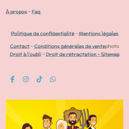
À propos
-
Faq
Politique de confidentialité
-
Mentions légales
Contact
-
Conditions générales de vente
photo
Droit à l'oubli
-
Droit de rétractation -
Sitemap
F
I
T
W
a
n
i
h
c
s
k
a
e
t
T
t
b
a
o
s
o
g
k
A
o
r
p
k
a
p