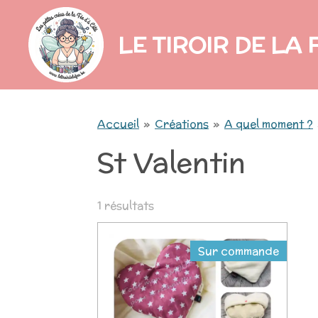
Passer
LE TIROIR DE LA 
au
contenu
principal
Accueil
»
Créations
»
A quel moment ?
St Valentin
1 résultats
Sur commande