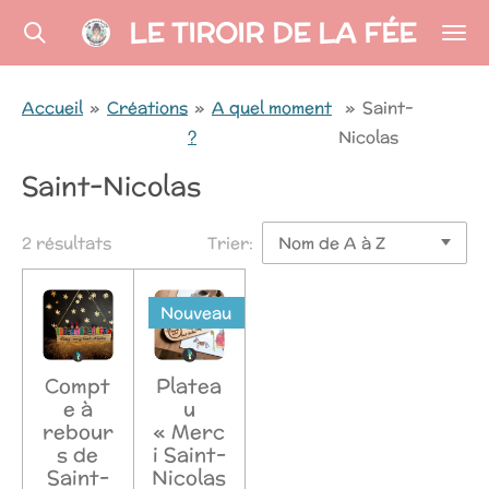
LE TIROIR DE LA FÉE
Passer
au
contenu
Accueil
»
Créations
»
A quel moment
»
Saint-
principal
?
Nicolas
Saint-Nicolas
2 résultats
Trier:
Nouveau
Compt
Platea
e à
u
rebour
« Merc
s de
i Saint-
Saint-
Nicolas