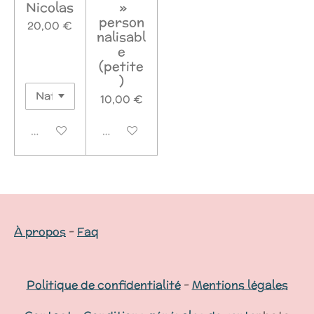
Nicolas
»
person
20,00 €
nalisabl
e
(petite
)
10,00 €
Désactivé
Désactivé
À propos
-
Faq
Politique de confidentialité
-
Mentions légales