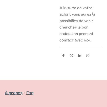
À la suite de votre
achat, vous aurez la
possibilité de venir
chercher le bon
cadeau en prenant
contact avec moi.
P
P
P
P
a
a
a
a
r
r
r
r
t
t
t
t
a
a
a
a
g
g
g
g
e
e
e
e
r
r
r
r
À propos
-
Faq