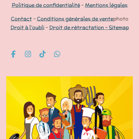
Politique de confidentialité
-
Mentions légales
Contact
-
Conditions générales de vente
photo
Droit à l'oubli
-
Droit de rétractation -
Sitemap
F
I
T
W
a
n
i
h
c
s
k
a
e
t
T
t
b
a
o
s
o
g
k
A
o
r
p
k
a
p
m