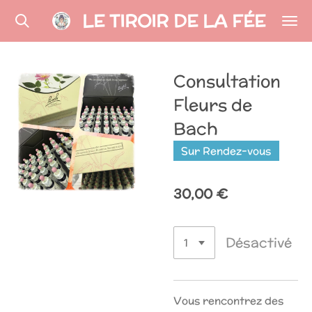
LE TIROIR DE LA FÉE
Passer
au
contenu
principal
Consultation
Fleurs de
Bach
Sur Rendez-vous
30,00 €
Désactivé
Vous rencontrez des