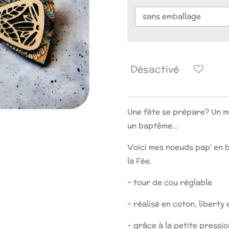
Désactivé
Une fête se prépare? Un m
un baptême...
Voici mes noeuds pap' en bo
la Fée.
- tour de cou réglable
- réalisé en coton, liberty 
- grâce à la petite pressio