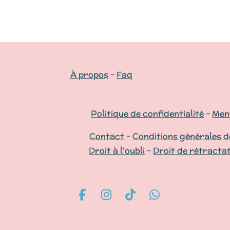
À propos
-
Faq
Politique de confidentialité
-
Ment
Contact
-
Conditions générales d
Droit à l'oubli
-
Droit de rétracta
F
I
T
W
a
n
i
h
c
s
k
a