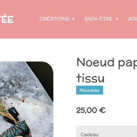
FÉE
CRÉATIONS
BIEN-ÊTRE
AT
Noeud pap’
tissu
Nouveau
25,00 €
Cadeau