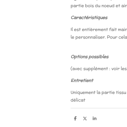
partie bois du noeud et ai
Caractéristiques
Il est entièrement fait ma
le personnaliser. Pour cel
Options possibles
(avec supplément : voir les
Entretient
Uniquement la partie tissu
délicat
P
P
P
a
a
a