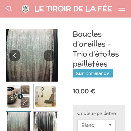
LE TIROIR DE LA FÉE
Passer
au
contenu
principal
Boucles
d’oreilles -
Trio d’étoiles
pailletées
Sur commande
10,00 €
Couleur pailletée