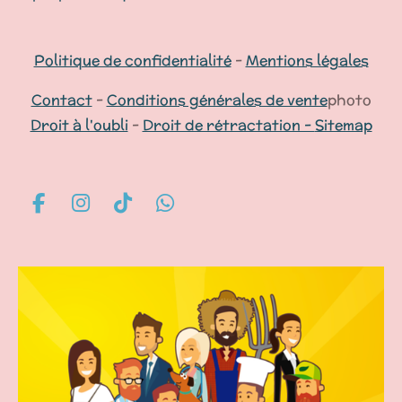
Politique de confidentialité
-
Mentions légales
Contact
-
Conditions générales de vente
photo
Droit à l'oubli
-
Droit de rétractation -
Sitemap
F
I
T
W
a
n
i
h
c
s
k
a
e
t
T
t
b
a
o
s
o
g
k
A
o
r
p
k
a
p
m