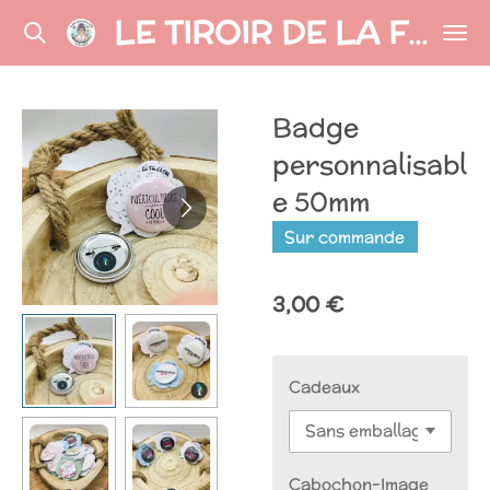
Passer
LE TIROIR DE LA FÉE
au
contenu
principal
Badge
personnalisabl
e 50mm
Sur commande
3,00 €
Cadeaux
Cabochon-Image