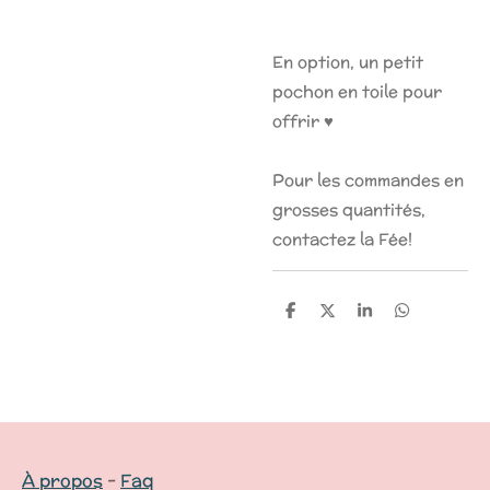
En option, un petit
pochon en toile pour
offrir ♥
Pour les commandes en
grosses quantités,
contactez la Fée!
P
P
P
P
a
a
a
a
r
r
r
r
t
t
t
t
a
a
a
a
g
g
g
g
e
e
e
e
r
r
r
r
À propos
-
Faq