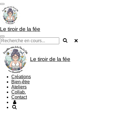
Passer
au
contenu
principal
Le tiroir de la fée
Le tiroir de la fée
Créations
Bien-être
Ateliers
Collab.
Contact