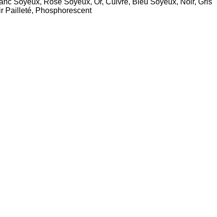
lanc Soyeux, Rose Soyeux, Or, Cuivré, Bleu Soyeux, Noir, Gris
ir Pailleté, Phosphorescent