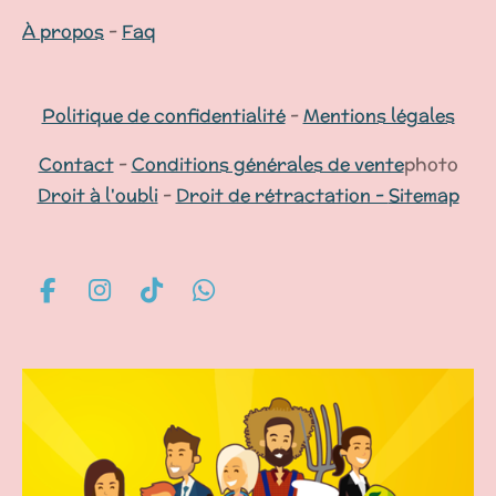
À propos
-
Faq
Politique de confidentialité
-
Mentions légales
Contact
-
Conditions générales de vente
photo
Droit à l'oubli
-
Droit de rétractation -
Sitemap
F
I
T
W
a
n
i
h
c
s
k
a
e
t
T
t
b
a
o
s
o
g
k
A
o
r
p
k
a
p
m