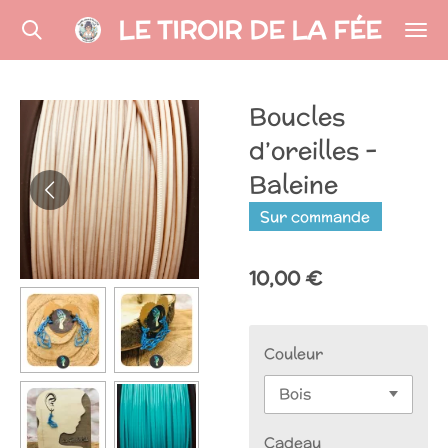
LE TIROIR DE LA FÉE
Passer
au
contenu
principal
Boucles
d’oreilles -
Baleine
Sur commande
10,00 €
Couleur
Cadeau