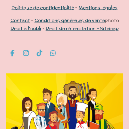
Politique de confidentialité
-
Mentions légales
Contact
-
Conditions générales de vente
photo
Droit à l'oubli
-
Droit de rétractation -
Sitemap
F
I
T
W
a
n
i
h
c
s
k
a
e
t
T
t
b
a
o
s
o
g
k
A
o
r
p
k
a
p
m