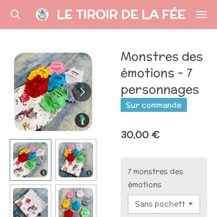
LE TIROIR DE LA FÉE
Passer
au
contenu
principal
Monstres des
émotions - 7
personnages
Sur commande
30,00 €
7 monstres des
émotions