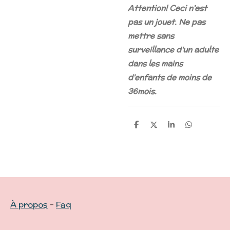
Attention! Ceci n'est
pas un jouet. Ne pas
mettre sans
surveillance d'un adulte
dans les mains
d'enfants de moins de
36mois.
P
P
P
P
a
a
a
a
r
r
r
r
t
t
t
t
a
a
a
a
g
g
g
g
e
e
e
e
r
r
r
r
À propos
-
Faq