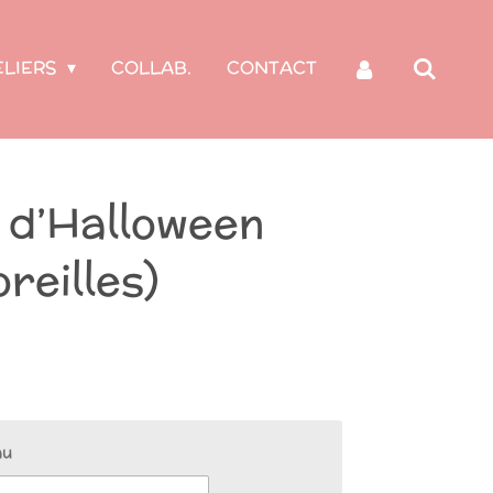
ELIERS
COLLAB.
CONTACT
 d’Halloween
reilles)
au