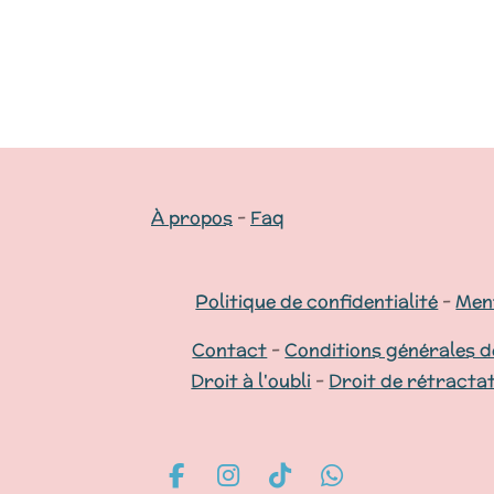
À propos
-
Faq
Politique de confidentialité
-
Ment
Contact
-
Conditions générales d
Droit à l'oubli
-
Droit de rétracta
F
I
T
W