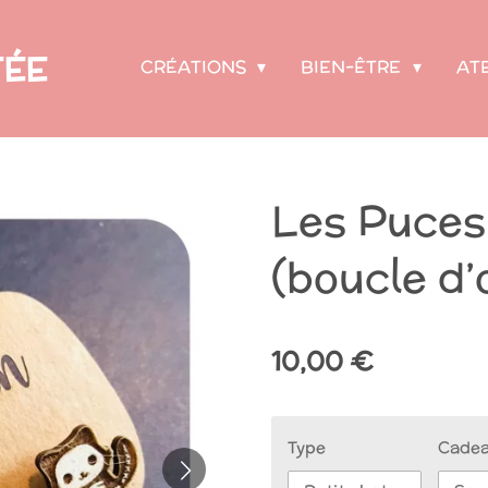
FÉE
CRÉATIONS
BIEN-ÊTRE
AT
Les Puces
(boucle d’o
10,00 €
Type
Cade