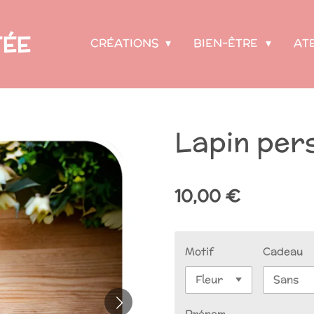
FÉE
CRÉATIONS
BIEN-ÊTRE
AT
Lapin per
10,00 €
Motif
Cadeau
Prénom