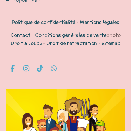
Politique de confidentialité
-
Mentions légales
Contact
-
Conditions générales de vente
photo
Droit à l'oubli
-
Droit de rétractation -
Sitemap
F
I
T
W
a
n
i
h
c
s
k
a
e
t
T
t
b
a
o
s
o
g
k
A
o
r
p
k
a
p
m