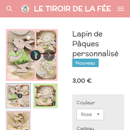
LE TIROIR DE LA FÉE
Passer
au
contenu
principal
Lapin de
Pâques
personnalisé
Nouveau
3,00 €
Couleur
Cadeau