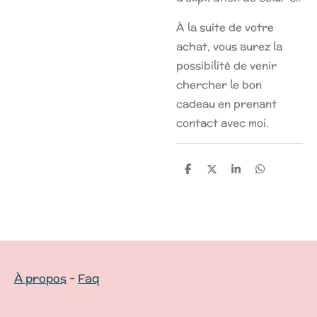
À la suite de votre
achat, vous aurez la
possibilité de venir
chercher le bon
cadeau en prenant
contact avec moi.
P
P
P
P
a
a
a
a
r
r
r
r
t
t
t
t
a
a
a
a
g
g
g
g
e
e
e
e
r
r
r
r
À propos
-
Faq