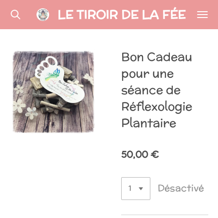
LE TIROIR DE LA FÉE
Passer
au
contenu
principal
Bon Cadeau
pour une
séance de
Réflexologie
Plantaire
50,00 €
Désactivé